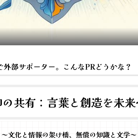
で外部サポーター。こんなPRどうかな？
知の共有：言葉と創造を未来
～文
化と情報の架け橋、無償の知識と文学～