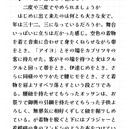
二度や三度でやめられましょうか
はじめに出て来たのは何とも大きな女で、
年は三十二、三になっているだろうか。舞台
いっぱいに立ちはだかった感じ。空色の着物
を着て音楽に合わせて身をくねらせながら帯
をとき、「アイヨ」とその端をカブリツキの
客に持たせた。客がその端を持つと女はクル
クルと回って帯をとき、伊達じめをとき、さ
らに同様のやりかたで腰ヒモをとき、さて着
物を肩よりすべり落とすという段どりであ
る。腰紐を持たせてもらったオッサンは、お
祭りで御輿の引綱を持たせてもらった子供よ
ろしく、無邪気に相好くずして紐を握りしめ
ている。が着物を脱ぐと下にはブラジャーと
花模様の鬼のフンドシのような布をつけてい