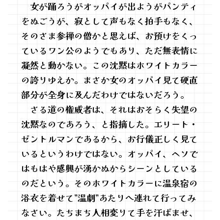
女が踊ろうがオッパイが出ようがパンティ
をぬごうが、寂として声もなく拍手もなく、
そのさま参禅の僧かと思えば、お預けをくっ
ているワン公のようでもあり、ただ無表情に
凝然と動かない。この沈黙はホワイトカラー
の誇りゆえか。まさか女のオッパイ見て硬直
部分が全身に及んだわけではないだろう。
さる道の権威者は、それはおそらく失望の
沈黙なのであろう、と指摘した。エリート・
ゼントルマンであるから、お行儀正しく見て
いるというわけではない。オッパイ、ヘソで
はもはや感興が湧かぬからシーンとしている
のだという。そのホワイトカラーに温泉宿の
浴衣を着せて”温劇”あたりへ連れて行ってみ
なさい。たちまち人相変りて手を汗ばませ、