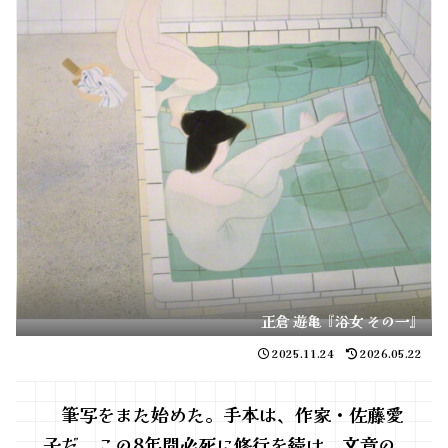
正倉 遊亀『浴女 その一』
2025.11.24
2026.05.22
筆写をまた始めた。手本は、作家・佐藤愛
子だ。この8年間必死に修行を続け、文章の