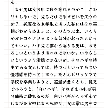
ん。
なぜ男は女の肌に我を忘れるのか？ さわ
りもしないで、見るだけでなぜ己れを失うの
か？ 純真なる女学生であった私にはその実
相がわからぬままに、そのとき以来、いくら
かオトコをナメるような気分が起ったといっ
てもいい。ハギ見て雲から落ちる男は、おそ
ろしいというよりあわれでないか。いやらし
いというより滑稽ではないか。そのハギの持
主である女としては、持つなといってもつい
優越感を持ってしまう。たとえビリッケツで
学校を卒業しようと、器量が悪くとも、貧乏
であろうと、”白いハギ”、それさえあれば男
の仙術は破れるのだ。白いハギがくろずんで
しなびた大根にならぬ限り、女は常に男を見