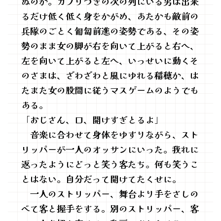
ぬのか。カブリつきの次の列にいる男は出来
るだけ低く低く身をかがめ、あたかも敵前の
兵隊のごとく匍匐前進の姿勢である、その姿
勢のまま女の脚が右を向いて上がると右へ、
左を向いて上がると左へ、いっせいに動くそ
のさまは、ざわざわと風にゆれる稲穂か、は
たまた女の股間に従うマスゲームのようでも
ある。
「おじさん、口、開けすぎとるよ」
音楽に合わせて身体をゆすりながら、スト
リッパーが一人のオッサンにいった。我れに
返ったようにどっと笑う客たち。何も笑うこ
とはない。自分だって開けてたくせに。
一人のストリッパー、舞台より手をさしの
べて客と握手をする。別のストリッパー、客