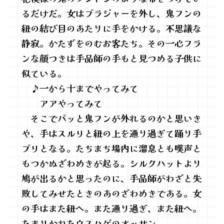
るだけだ。女はブラジャーを外し、鬼フンの
紐の結び目のあたりに手をかける。不思議な
静寂。かたずをのむお客たち。その一心フラ
ンな顔つきは手品師の手もと見つめる子供に
似ている。
♪一から十までやってみて
アアやってみて
そこでパッと鬼フンが外れるのかと思いき
や、手はスルリと紐の上を通り過ぎて踊り手
ブリとなる。たちまち場内に溜息とも嘆声と
もつかぬざわめきが起る。シルクハットより
鳩が出るかと思ったのに、手品師がわざと失
敗してみせたときのあのざわめきである。女
の手はまた紐へ。また通り過ぎ、また紐へ。
たまりかねたウスハゲのオッサン、