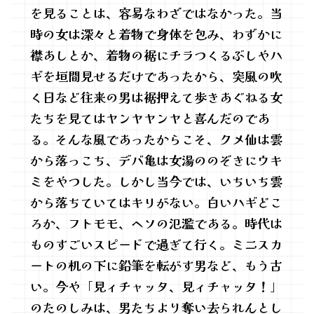
を見ることは、容易なわざではなかった。当
時の女は深々と着物で身体を包み、わずかに
襟あしとか、着物の裾にチラつくるぶしやハ
ギを垣間見せるだけであったから、突風の吹
く日など往来の男は裾押えて歩きあぐねる女
たちを見てはヤンヤヤンヤと喜んだのであ
る。そんな風であったからこそ、クメ仙は雲
から落っこち、デバ亀は女湯ののぞきにウキ
ミをやつした。しかし当今では、いちいち雲
から落ちていてはキリがない。白いハギどこ
ろか、フトモモ、ヘソの氾濫である。時代は
ものすごいスピードで過ぎて行く。ミニスカ
ートの机の下に鉛筆を転がす男など、もう古
い。今や「見ィチャッタ、見ィチャッタ！」
のたのしみは、男たちより奪い去られんとし