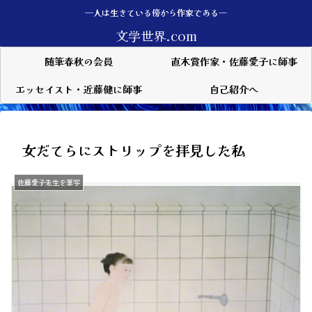
—人は生きている傍から作家である―
文学世界.com
随筆春秋の会員
直木賞作家・佐藤愛子に師事
エッセイスト・近藤健に師事
自己紹介へ
女だてらにストリップを拝見した私
佐藤愛子先生を筆写