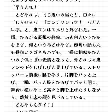
「早うとれ！」
とどなれば、同じ思いの男たち、口々に
「じらせるな」「コンチクショウ！」などと
叫ぶ。と、鬼フンはスルリと外された。一
瞬、ひろがる凝視の静寂。ああ何というひた
むきさ、何というあどけなさ。四角い顔も丸
も長細いメガネもハゲも、一様に相似たひと
つの子供っぽい表情となって、外されちゃ鬼
フンの下をしげしげと見上げている。ストリ
ッパーは前後に腰をふり、片脚をパッと上
げ、一瞬、パッと股をひろげてパッと閉じ、
舞台に横になって高々と脚を上げたりしなが
ら、悠然と客の顔を見下ろしている。
「どんなもんダイ！」
という目だ。