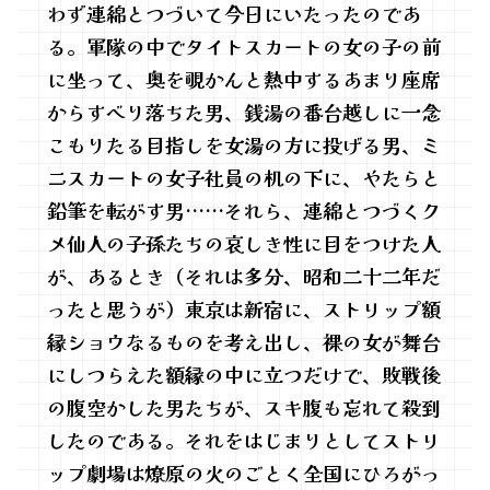
わず連綿とつづいて今日にいたったのであ
る。軍隊の中でタイトスカートの女の子の前
に坐って、奥を覗かんと熱中するあまり座席
からすべり落ちた男、銭湯の番台越しに一念
こもりたる目指しを女湯の方に投げる男、ミ
ニスカートの女子社員の机の下に、やたらと
鉛筆を転がす男……それら、連綿とつづくク
メ仙人の子孫たちの哀しき性に目をつけた人
が、あるとき（それは多分、昭和二十二年だ
ったと思うが）東京は新宿に、ストリップ額
縁ショウなるものを考え出し、裸の女が舞台
にしつらえた額縁の中に立つだけで、敗戦後
の腹空かした男たちが、スキ腹も忘れて殺到
したのである。それをはじまりとしてストリ
ップ劇場は燎原の火のごとく全国にひろがっ