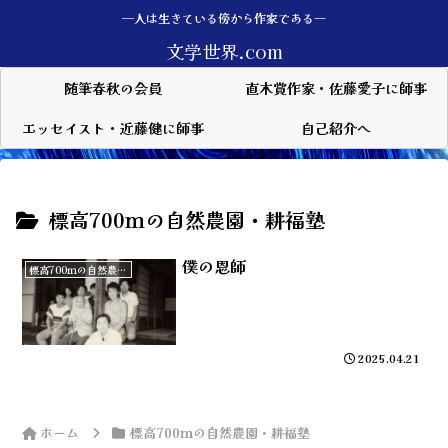
—人は生きている傍から作家である―
文学世界.com
随筆春秋の会員
直木賞作家・佐藤愛子に師事
エッセイスト・近藤健に師事
自己紹介へ
標高700ｍの自然農園・耕福塾
僕の恩師
標高700ｍの自然農園・耕福塾
2025.04.21
ホーム
標高700ｍの自然農園・耕福塾