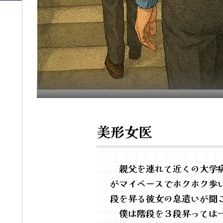
美形女医
親父を連れて近くの大学病
がマイペースでホクホク歩
段を昇る彼女の息遣いが聞
僕は階段を３段昇っては一