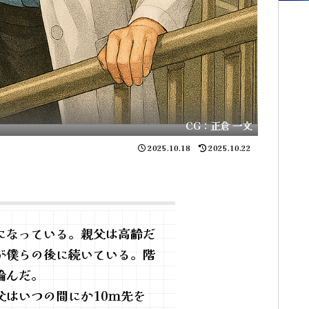
CG：正倉 一文
2025.10.18
2025.10.22
になっている。親父は高齢だ
が僕らの後に続いている。階
論んだ。
はいつの間にか10ｍ先を