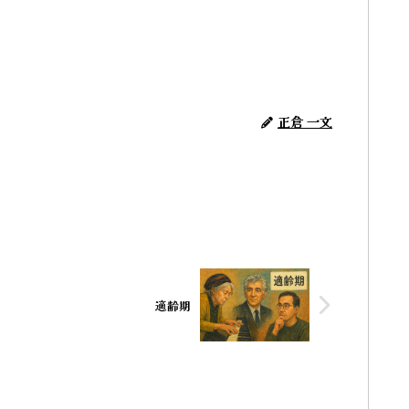
正倉 一文
適齢期