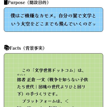
🖥️
Purpose（開設目的）
僕はご機嫌なカモメ。自分の翼で文学と
いう大空をどこまでも飛んでいくのさ
ッ
📚
Facts（背景事実）
この「文学世界ドットコム」は、
せっしゃ
拙者
正倉 一文（戦争を知らない子供
たち世代｜団塊の世代よりひと回り
下）の手づくりです。
プラットフォームは、＜