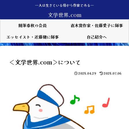
—人は生きている傍から作家である―
文学世界.com
随筆春秋の会員
直木賞作家・佐藤愛子に師事
エッセイスト・近藤健に師事
自己紹介へ
＜文学世界.com＞について
2025.04.29
2025.07.06